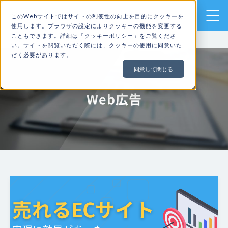
売上アップのための
このWebサイトではサイトの利便性の向上を目的にクッキーを
ECサイト構築・運用ならHIT-MALL
使用します。ブラウザの設定によりクッキーの機能を変更する
こともできます。詳細は「
クッキーポリシー
」をご覧くださ
TOP
ブログ
Web広告
い。サイトを閲覧いただく際には、クッキーの使用に同意いた
だく必要があります。
同意して閉じる
Web広告