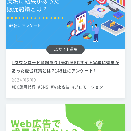
ECサイト運用
【ダウンロード資料あり】売れるECサイト実現に効果が
あった販促施策とは？145社にアンケート！
2024/05/09
EC運用代行
SNS
Web広告
プロモーション