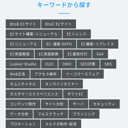
キーワードから探す
BtoB ECサイト
BtoC ECサイト
ECサイト構築・リニューアル
ECトレンド
ECリニューアル
EC・通販 DXPO
EC構築・リプレイス
EC用語解説
EC用語辞典
EC運用代行
GA4
Looker Studio
O2O
OMO
SEO対策
SNS
Web広告
アクセス解析
イーコマースフェア
オムニチャネル
オンラインセミナー
カスタマーエクスペリエンス
ギフトEC
コンテンツ制作
サイト分析
サーバ
セキュリティ
データ分析
フルスクラッチ
プランニング
プロモーション
メルマガ制作・配信