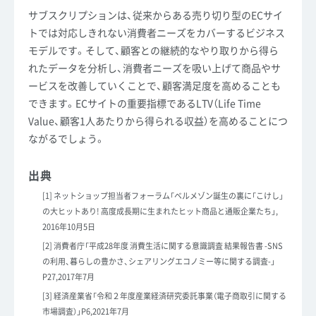
サブスクリプションは、従来からある売り切り型のECサイ
トでは対応しきれない消費者ニーズをカバーするビジネス
モデルです。そして、顧客との継続的なやり取りから得ら
れたデータを分析し、消費者ニーズを吸い上げて商品やサ
ービスを改善していくことで、顧客満足度を高めることも
できます。ECサイトの重要指標であるLTV（Life Time
Value、顧客1人あたりから得られる収益）を高めることにつ
ながるでしょう。
出典
[1] ネットショップ担当者フォーラム「
ベルメゾン誕生の裏に「こけし」
の大ヒットあり! 高度成長期に生まれたヒット商品と通販企業たち
」,
2016年10月5日
[2] 消費者庁「
平成28年度 消費生活に関する意識調査 結果報告書 -SNS
の利用、暮らしの豊かさ、シェアリングエコノミー等に関する調査-
」
P27,2017年7月
[3] 経済産業省「
令和２年度産業経済研究委託事業（電子商取引に関する
市場調査）
」P6,2021年7月