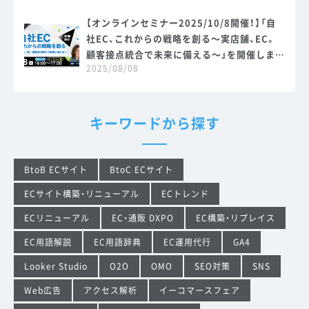
【オンラインセミナー2025/10/8開催！】「自
社EC、これからの戦略を創る～実店舗、EC。
顧客接点統合で未来に備える～」を開催しま
2025/08/08
す。
キーワードから探す
BtoB ECサイト
BtoC ECサイト
ECサイト構築・リニューアル
ECトレンド
ECリニューアル
EC・通販 DXPO
EC構築・リプレイス
EC用語解説
EC用語辞典
EC運用代行
GA4
Looker Studio
O2O
OMO
SEO対策
SNS
Web広告
アクセス解析
イーコマースフェア