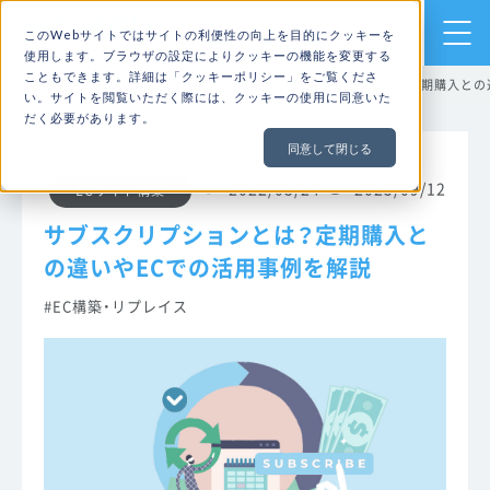
売上アップのための
このWebサイトではサイトの利便性の向上を目的にクッキーを
ECサイト構築・運用ならHIT-MALL
使用します。ブラウザの設定によりクッキーの機能を変更する
こともできます。詳細は「
クッキーポリシー
」をご覧くださ
TOP
ブログ
ECサイト構築
サブスクリプションとは？定期購入との
い。サイトを閲覧いただく際には、クッキーの使用に同意いた
だく必要があります。
同意して閉じる
2022/03/24
2025/09/12
ECサイト構築
サブスクリプションとは？定期購入と
の違いやECでの活用事例を解説
EC構築・リプレイス