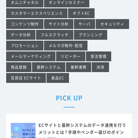
オムニチャネル
オンラインセミナー
カスタマーエクスペリエンス
ギフトEC
コンテンツ制作
サイト分析
サーバ
セキュリティ
データ分析
フルスクラッチ
プランニング
プロモーション
メルマガ制作・配信
メールマーケティング
リピーター
受注管理
商品登録
基幹システム
基幹連携
決済
百貨店 ECサイト
食品EC
PICK UP
ECサイトと基幹システムのデータ連携を行う
メリットとは？手順やベンダー選びのポイン