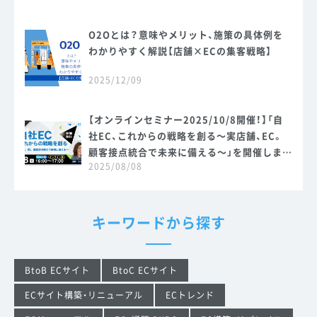
O2Oとは？意味やメリット、施策の具体例を
わかりやすく解説【店舗×ECの集客戦略】
2025/12/09
【オンラインセミナー2025/10/8開催！】「自
社EC、これからの戦略を創る～実店舗、EC。
顧客接点統合で未来に備える～」を開催しま
2025/08/08
す。
キーワードから探す
BtoB ECサイト
BtoC ECサイト
ECサイト構築・リニューアル
ECトレンド