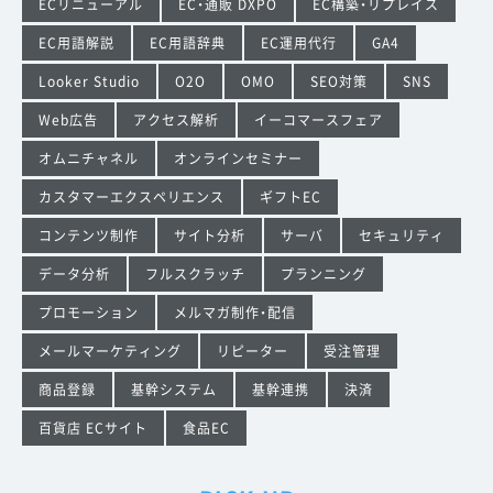
ECリニューアル
EC・通販 DXPO
EC構築・リプレイス
EC用語解説
EC用語辞典
EC運用代行
GA4
Looker Studio
O2O
OMO
SEO対策
SNS
Web広告
アクセス解析
イーコマースフェア
オムニチャネル
オンラインセミナー
カスタマーエクスペリエンス
ギフトEC
コンテンツ制作
サイト分析
サーバ
セキュリティ
データ分析
フルスクラッチ
プランニング
プロモーション
メルマガ制作・配信
メールマーケティング
リピーター
受注管理
商品登録
基幹システム
基幹連携
決済
百貨店 ECサイト
食品EC