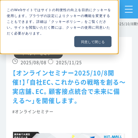
売上アップのための
このWebサイトではサイトの利便性の向上を目的にクッキーを
ECサイト構築・運用ならHIT-MALL
使用します。ブラウザの設定によりクッキーの機能を変更する
こともできます。詳細は「
クッキーポリシー
」をご覧くださ
TOP
ブログ
イベント・セミナー
【オンラインセミナー2025/10/
い。サイトを閲覧いただく際には、クッキーの使用に同意いた
だく必要があります。
同意して閉じる
イベント・セミナー
2025/08/08
2025/11/25
【オンラインセミナー2025/10/8開
催！】「自社EC、これからの戦略を創る～
実店舗、EC。顧客接点統合で未来に備
える～」を開催します。
オンラインセミナー