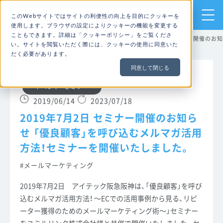
売上アップのための
このWebサイトではサイトの利便性の向上を目的にクッキーを
ECサイト構築・運用ならHIT-MALL
使用します。ブラウザの設定によりクッキーの機能を変更する
こともできます。詳細は「
クッキーポリシー
」をご覧くださ
TOP
ブログ
イベント・セミナー
2019年7月2日 セミナー開催の
い。サイトを閲覧いただく際には、クッキーの使用に同意いた
だく必要があります。
同意して閉じる
イベント・セミナー
2019/06/14
2023/07/18
2019年7月2日 セミナー開催のお知ら
せ 「優良顧客」を呼び込むメルマガ活用
方法！セミナーを開催いたしました。
メールマーケティング
2019年7月2日 アイテック阪急阪神は、「優良顧客」を呼び
込むメルマガ活用方法！ ～ECでの活用事例から見る、リピ
ーター獲得のためのメールマーケティング術～」セミナー