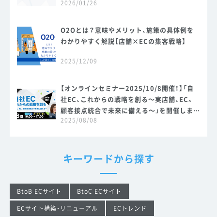
2026/01/26
O2Oとは？意味やメリット、施策の具体例を
わかりやすく解説【店舗×ECの集客戦略】
2025/12/09
【オンラインセミナー2025/10/8開催！】「自
社EC、これからの戦略を創る～実店舗、EC。
顧客接点統合で未来に備える～」を開催しま
2025/08/08
す。
キーワードから探す
BtoB ECサイト
BtoC ECサイト
ECサイト構築・リニューアル
ECトレンド