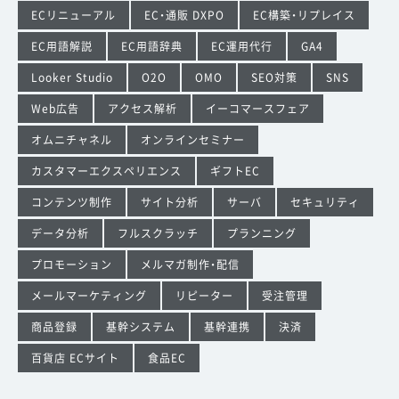
ECリニューアル
EC・通販 DXPO
EC構築・リプレイス
EC用語解説
EC用語辞典
EC運用代行
GA4
Looker Studio
O2O
OMO
SEO対策
SNS
Web広告
アクセス解析
イーコマースフェア
オムニチャネル
オンラインセミナー
カスタマーエクスペリエンス
ギフトEC
コンテンツ制作
サイト分析
サーバ
セキュリティ
データ分析
フルスクラッチ
プランニング
プロモーション
メルマガ制作・配信
メールマーケティング
リピーター
受注管理
商品登録
基幹システム
基幹連携
決済
百貨店 ECサイト
食品EC