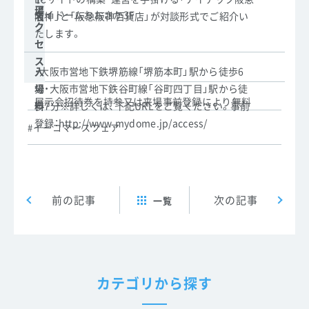
ア
場
マイドームおおさか3F
阪神」と「阪急阪神百貨店」が対談形式でご紹介い
名
ク
たします。
セ
ス
・大阪市営地下鉄堺筋線「堺筋本町」駅から徒歩6
入
分
場
・大阪市営地下鉄谷町線「谷町四丁目」駅から徒
展示会招待券を持参又は来場事前登録により無料
歩7分
料
※詳しくは、下記URLをご覧ください。
事前
登録：
http://www.mydome.jp/access/
イーコマースフェア
Post navigation
前の記事
次の記事
一覧
カテゴリから探す