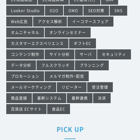
Looker Studio
O2O
OMO
SEO対策
SNS
Web広告
アクセス解析
イーコマースフェア
オムニチャネル
オンラインセミナー
カスタマーエクスペリエンス
ギフトEC
コンテンツ制作
サイト分析
サーバ
セキュリティ
データ分析
フルスクラッチ
プランニング
プロモーション
メルマガ制作・配信
メールマーケティング
リピーター
受注管理
商品登録
基幹システム
基幹連携
決済
百貨店 ECサイト
食品EC
PICK UP