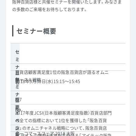
阪神百貨店様と共催セミナーを開催いたします。
みなさま
の多数のご来場をお待ちしております。
セミナー概要
セ
ミ
ナ
百貨店顧客満足度1位の阪急百貨店が語るオムニ
日
ー
セ
チャネル戦略
時
2018年5月30日(水)15:15～15:45
名
ミ
ナ
E-7
概
ー
要
No.
2017年度JCSI(日本版顧客満足度指数）百貨店部門
イ
の全ての指標において1位を獲得した「阪急百貨
ベ
店」のオムニチャネル戦略について、阪急百貨店
ン
イーコマースフェア 2018 大阪
会
ECサイトの構築・運営を手掛ける「アイテック阪急
ト