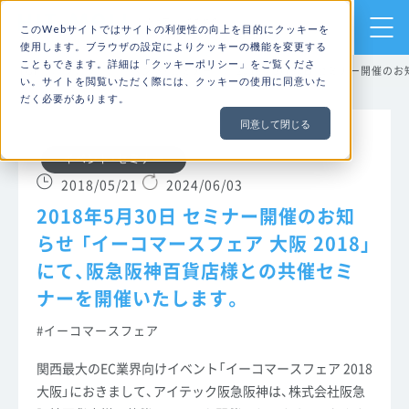
売上アップのための
このWebサイトではサイトの利便性の向上を目的にクッキーを
ECサイト構築・運用ならHIT-MALL
使用します。ブラウザの設定によりクッキーの機能を変更する
こともできます。詳細は「
クッキーポリシー
」をご覧くださ
TOP
ブログ
イベント・セミナー
2018年5月30日 セミナー開催の
い。サイトを閲覧いただく際には、クッキーの使用に同意いた
だく必要があります。
同意して閉じる
イベント・セミナー
2018/05/21
2024/06/03
2018年5月30日 セミナー開催のお知
らせ 「イーコマースフェア 大阪 2018」
にて、阪急阪神百貨店様との共催セミ
ナーを開催いたします。
イーコマースフェア
関西最大のEC業界向けイベント「イーコマースフェア 2018
大阪」におきまして、アイテック阪急阪神は、株式会社阪急