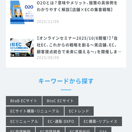
O2Oとは？意味やメリット、施策の具体例を
わかりやすく解説【店舗×ECの集客戦略】
2025/12/09
【オンラインセミナー2025/10/8開催！】「自
社EC、これからの戦略を創る～実店舗、EC。
顧客接点統合で未来に備える～」を開催しま
2025/08/08
す。
キーワードから探す
BtoB ECサイト
BtoC ECサイト
ECサイト構築・リニューアル
ECトレンド
ECリニューアル
EC・通販 DXPO
EC構築・リプレイス
EC用語解説
EC用語辞典
EC運用代行
GA4